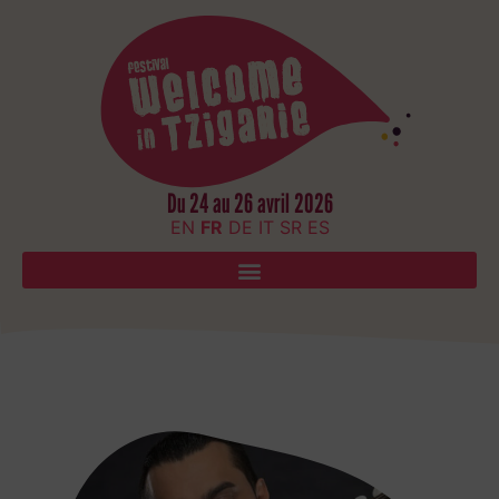
Du 24 au 26 avril 2026
EN
FR
DE
IT
SR
ES