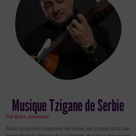
Musique Tzigane de Serbie
Par Bako Jovanovic
Bako Jovanović, originaire de Serbie, est unique dans son
interprétation virtuose de la tambura et cultive son propre