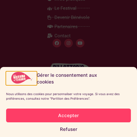
Le Festival
Devenir Bénévole
Partenaires
Contact
Gérer le consentement aux
cookies
Inscription Newsletter
Nous utilisons des cookies pour personnaliser votre voyage. Si vous avez des
préférences, consultez notre "Partition des Préférences".
Envoyer
Accepter
Mentions Légales
Refuser
L’AIR DES BALKANS – 1 place Carnot 32260 – contact@welcome-in-tziganie.com
SeissanNuméros de licences : L-R-2024-003610 // L-R-2024-003611 © Welcome In Tziganie 2024. All