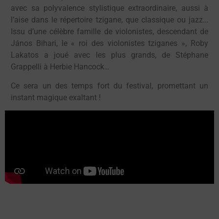
avec sa polyvalence stylistique extraordinaire, aussi à
l’aise dans le répertoire tzigane, que classique ou jazz…
Issu d’une célèbre famille de violonistes, descendant de
János Bihari, le « roi des violonistes tziganes », Roby
Lakatos a joué avec les plus grands, de Stéphane
Grappelli à Herbie Hancock…
Ce sera un des temps fort du festival, promettant un
instant magique exaltant !