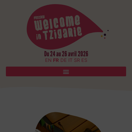
Du 24 au 26 avril 2026
EN
FR
DE
IT
SR
ES