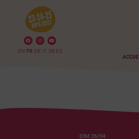
EN
FR
DE
IT
SR
ES
ACCUE
DIM 26/04