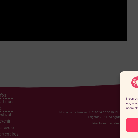
nfos
Nous uti
ratiques
voyage.
e
notre "P
Numéros de licences : L-R-2024-003610 // L-R-2024-00
stival
Tziganie 2024. All rights reserved.
evenir
Mentions Légales
CGV
énévole
artenaires