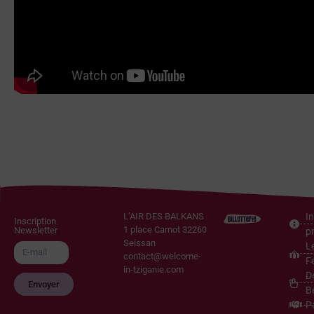
L’AIR DES BALKANS
I
Inscription
1 place Carnot 32260
Newsletter
p
Seissan
L
contact@welcome-
Fe
in-tziganie.com
D
Envoyer
B
P